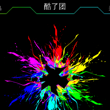
酷了团
品